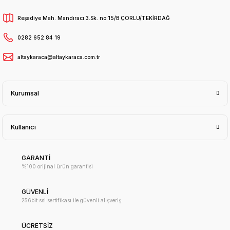
Reşadiye Mah. Mandıracı 3.Sk. no:15/B ÇORLU/TEKİRDAĞ
0282 652 84 19
altaykaraca@altaykaraca.com.tr
Kurumsal
Kullanıcı
GARANTİ
%100 orijinal ürün garantisi
GÜVENLİ
256bit ssl sertifikası ile güvenli alışveriş
ÜCRETSİZ