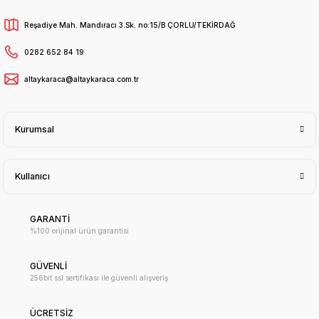
Reşadiye Mah. Mandıracı 3.Sk. no:15/B ÇORLU/TEKİRDAĞ
0282 652 84 19
altaykaraca@altaykaraca.com.tr
Kurumsal
Kullanıcı
GARANTİ
%100 orijinal ürün garantisi
GÜVENLİ
256bit ssl sertifikası ile güvenli alışveriş
ÜCRETSİZ