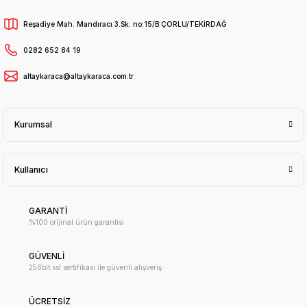
Reşadiye Mah. Mandıracı 3.Sk. no:15/B ÇORLU/TEKİRDAĞ
0282 652 84 19
altaykaraca@altaykaraca.com.tr
Kurumsal
Kullanıcı
GARANTİ
%100 orijinal ürün garantisi
GÜVENLİ
256bit ssl sertifikası ile güvenli alışveriş
ÜCRETSİZ