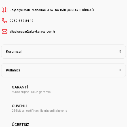
Reşadiye Mah. Mandıracı 3.Sk. no:15/B ÇORLU/TEKİRDAĞ
0282 652 84 19
altaykaraca@altaykaraca.com.tr
Kurumsal
Kullanıcı
GARANTİ
%100 orijinal ürün garantisi
GÜVENLİ
256bit ssl sertifikası ile güvenli alışveriş
ÜCRETSİZ