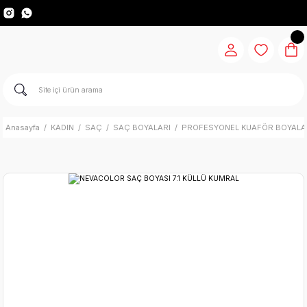
Anasayfa
KADIN
SAÇ
SAÇ BOYALARI
PROFESYONEL KUAFÖR BOYALA