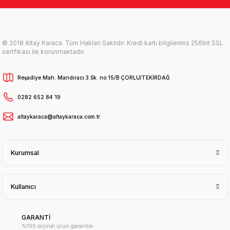
© 2018 Altay Karaca. Tüm Hakları Saklıdır. Kredi kartı bilgileriniz 256bit SSL
sertfikası ile korunmaktadır.
Reşadiye Mah. Mandıracı 3.Sk. no:15/B ÇORLU/TEKİRDAĞ
0282 652 84 19
altaykaraca@altaykaraca.com.tr
Kurumsal
Kullanıcı
GARANTİ
%100 orijinal ürün garantisi