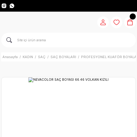
Anasayfa
KADIN
SAÇ
SAÇ BOYALARI
PROFESYONEL KUAFÖR BOYALA