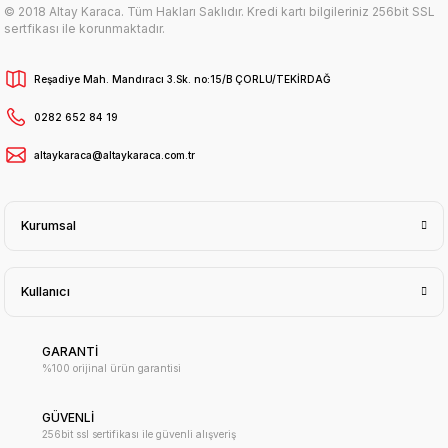
© 2018 Altay Karaca. Tüm Hakları Saklıdır. Kredi kartı bilgileriniz 256bit SSL
sertfikası ile korunmaktadır.
Reşadiye Mah. Mandıracı 3.Sk. no:15/B ÇORLU/TEKİRDAĞ
0282 652 84 19
altaykaraca@altaykaraca.com.tr
Kurumsal
Kullanıcı
GARANTİ
%100 orijinal ürün garantisi
GÜVENLİ
256bit ssl sertifikası ile güvenli alışveriş