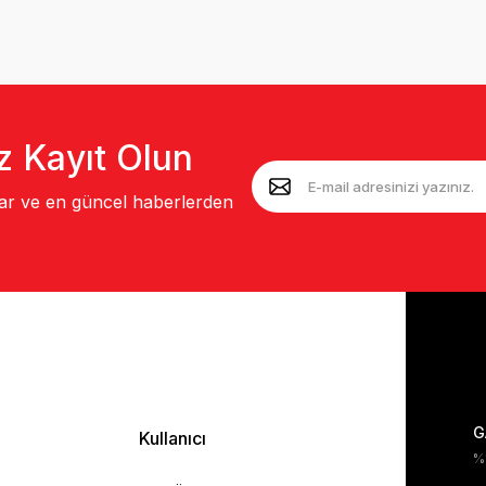
z Kayıt Olun
lar ve en güncel haberlerden
G
Kullanıcı
%1