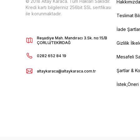
© 2018 Altay Karaca. Tüm Hakları Saklıdır.
Hakkımızd
Kredi kartı bilgileriniz 256bit SSL sertfikası
ile korunmaktadır.
Teslimat Bil
İade Şartlar
Reşadiye Mah. Mandıracı 3.Sk. no:15/B
ÇORLU/TEKİRDAĞ
Gizlilik İlkel
0282 652 84 19
Mesafeli Sa
Şartlar & Ko
altaykaraca@altaykaraca.com.tr
İstek,Öneri