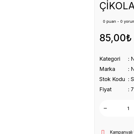
ÇİKOL
0 puan - 0 yoru
85,00₺
Kategori
Marka
Stok Kodu
Fiyat
7
Kampanyalı