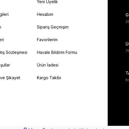
a
Yeni Üyelik
gileri
Hesabım
G
25
ı
Sipariş Geçmişim
eri
Favorilerim
Ü
75
tış Sözleşmesi
Havale Bildirim Formu
şullar
Ürün İadesi
T
 ve Şikayet
Kargo Takibi
Kr