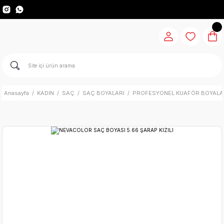
Anasayfa
KADIN
SAÇ
SAÇ BOYALARI
PROFESYONEL KUAFÖR BOYALA