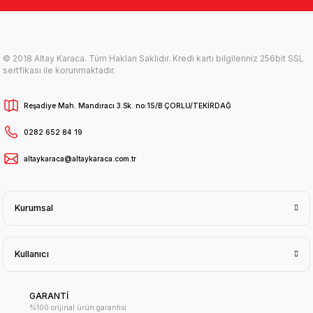
© 2018 Altay Karaca. Tüm Hakları Saklıdır. Kredi kartı bilgileriniz 256bit SSL
sertfikası ile korunmaktadır.
Reşadiye Mah. Mandıracı 3.Sk. no:15/B ÇORLU/TEKİRDAĞ
0282 652 84 19
altaykaraca@altaykaraca.com.tr
Kurumsal
Kullanıcı
GARANTİ
%100 orijinal ürün garantisi