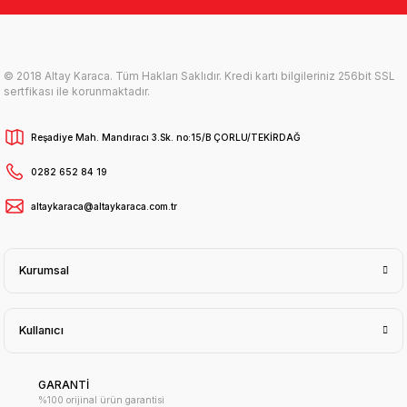
© 2018 Altay Karaca. Tüm Hakları Saklıdır. Kredi kartı bilgileriniz 256bit SSL
sertfikası ile korunmaktadır.
Reşadiye Mah. Mandıracı 3.Sk. no:15/B ÇORLU/TEKİRDAĞ
0282 652 84 19
altaykaraca@altaykaraca.com.tr
Kurumsal
Kullanıcı
GARANTİ
%100 orijinal ürün garantisi