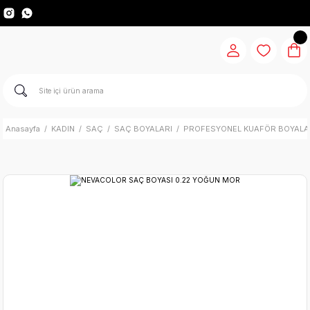
Anasayfa
KADIN
SAÇ
SAÇ BOYALARI
PROFESYONEL KUAFÖR BOYALA