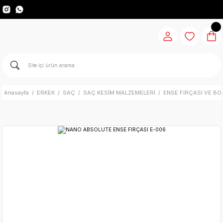
Anasayfa
ERKEK
SAÇ
SAÇ KESİM MALZEMELERİ
ENSE FIRÇASI VE BO