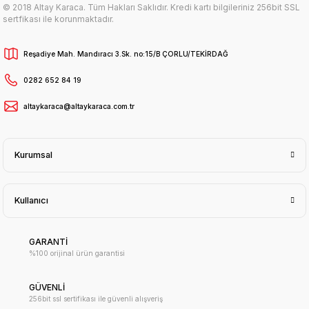
© 2018 Altay Karaca. Tüm Hakları Saklıdır. Kredi kartı bilgileriniz 256bit SSL
sertfikası ile korunmaktadır.
Reşadiye Mah. Mandıracı 3.Sk. no:15/B ÇORLU/TEKİRDAĞ
0282 652 84 19
altaykaraca@altaykaraca.com.tr
Kurumsal
Kullanıcı
GARANTİ
%100 orijinal ürün garantisi
GÜVENLİ
256bit ssl sertifikası ile güvenli alışveriş