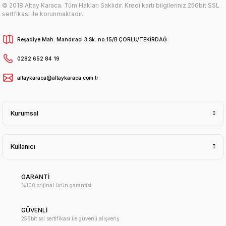
© 2018 Altay Karaca. Tüm Hakları Saklıdır. Kredi kartı bilgileriniz 256bit SSL
sertfikası ile korunmaktadır.
Reşadiye Mah. Mandıracı 3.Sk. no:15/B ÇORLU/TEKİRDAĞ
0282 652 84 19
altaykaraca@altaykaraca.com.tr
Kurumsal
Kullanıcı
GARANTİ
%100 orijinal ürün garantisi
GÜVENLİ
256bit ssl sertifikası ile güvenli alışveriş