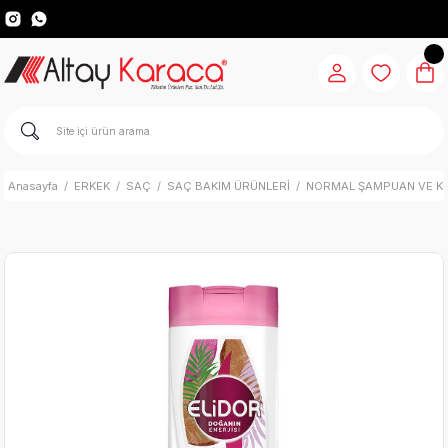
Anasayfa
ERKEK
SAÇ
SAÇ BAKIM ÜRÜNLERİ
NORMAL ŞAMPUAN VE K