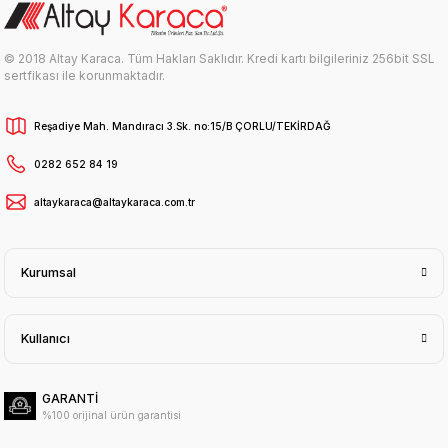
© 2018 Altay Karaca. Tüm Hakları Saklıdır. Kredi kartı bilgileriniz 256bit SSL
sertfikası ile korunmaktadır.
Reşadiye Mah. Mandıracı 3.Sk. no:15/B ÇORLU/TEKİRDAĞ
0282 652 84 19
altaykaraca@altaykaraca.com.tr
Kurumsal
Kullanıcı
GARANTİ
%100 orijinal ürün garantisi