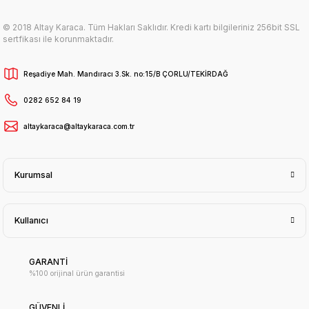
© 2018 Altay Karaca. Tüm Hakları Saklıdır. Kredi kartı bilgileriniz 256bit SSL
sertfikası ile korunmaktadır.
Reşadiye Mah. Mandıracı 3.Sk. no:15/B ÇORLU/TEKİRDAĞ
0282 652 84 19
altaykaraca@altaykaraca.com.tr
Kurumsal
Kullanıcı
GARANTİ
%100 orijinal ürün garantisi
GÜVENLİ