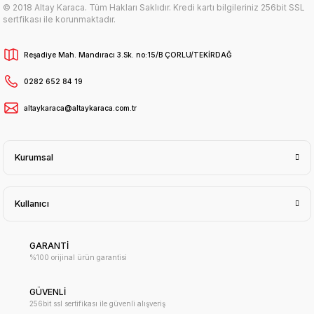
© 2018 Altay Karaca. Tüm Hakları Saklıdır. Kredi kartı bilgileriniz 256bit SSL
sertfikası ile korunmaktadır.
Reşadiye Mah. Mandıracı 3.Sk. no:15/B ÇORLU/TEKİRDAĞ
0282 652 84 19
altaykaraca@altaykaraca.com.tr
Kurumsal
Kullanıcı
GARANTİ
%100 orijinal ürün garantisi
GÜVENLİ
256bit ssl sertifikası ile güvenli alışveriş