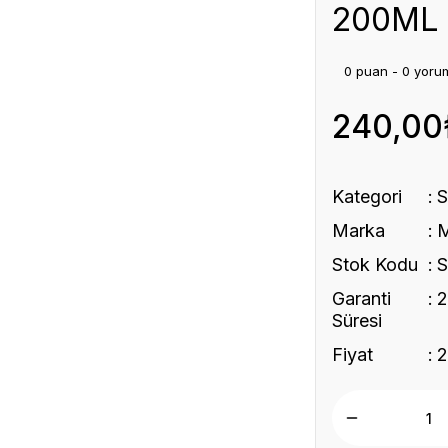
200ML
0 puan - 0 yoru
240,00
Kategori
Marka
Stok Kodu
S
Garanti
2
Süresi
Fiyat
2