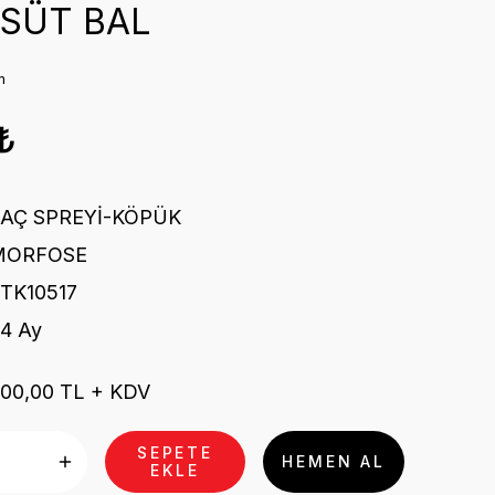
 SÜT BAL
m
₺
SAÇ SPREYİ-KÖPÜK
MORFOSE
TK10517
4 Ay
00,00 TL + KDV
SEPETE
HEMEN AL
EKLE