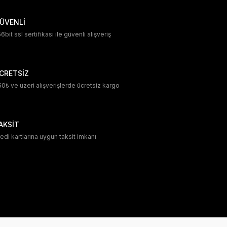
ÜVENLİ
6bit ssl sertifikası ile güvenli alışveriş
CRETSİZ
0₺ ve üzeri alışverişlerde ücretsiz kargo
AKSİT
edi kartlarına uygun taksit imkanı