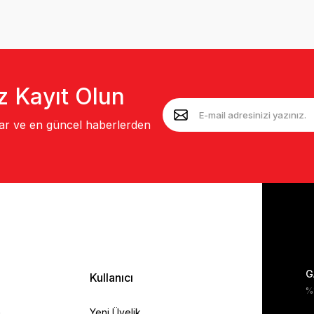
z Kayıt Olun
lar ve en güncel haberlerden
G
Kullanıcı
%1
a
Yeni Üyelik