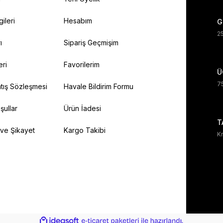
gileri
Hesabım
G
25
ı
Sipariş Geçmişim
eri
Favorilerim
Ü
75
tış Sözleşmesi
Havale Bildirim Formu
şullar
Ürün İadesi
T
 ve Şikayet
Kargo Takibi
Kr
ile
ideasoft
e-