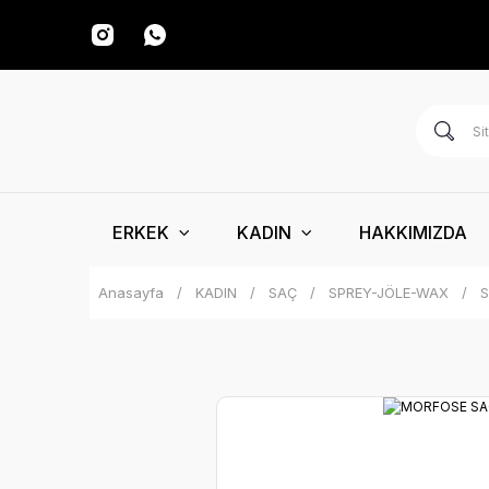
ERKEK
KADIN
HAKKIMIZDA
Anasayfa
KADIN
SAÇ
SPREY-JÖLE-WAX
S