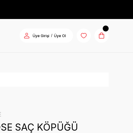
/
Üye Girişi
Üye Ol
E
SE SAÇ KÖPÜĞÜ