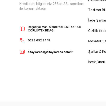
Kredi kartı bilgileriniz 256bit SSL sertfikası
ile korunmaktadır.
Teslimat Bil
İade Şartlar
Reşadiye Mah. Mandıracı 3.Sk. no:15/B
ÇORLU/TEKİRDAĞ
Gizlilik İlkel
0282 652 84 19
Mesafeli Sa
Şartlar & Ko
altaykaraca@altaykaraca.com.tr
İstek,Öneri