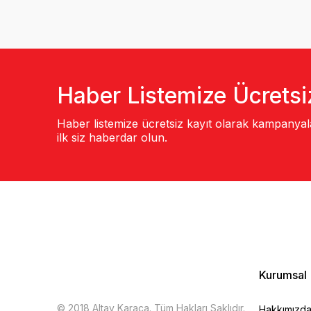
Haber Listemize Ücretsi
Haber listemize ücretsiz kayıt olarak kampanya
ilk siz haberdar olun.
Kurumsal
© 2018 Altay Karaca. Tüm Hakları Saklıdır.
Hakkımızd