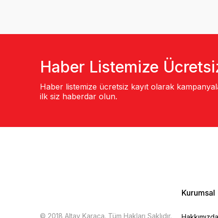
Haber Listemize Ücretsi
Haber listemize ücretsiz kayıt olarak kampanya
ilk siz haberdar olun.
Kurumsal
© 2018 Altay Karaca. Tüm Hakları Saklıdır.
Hakkımızd