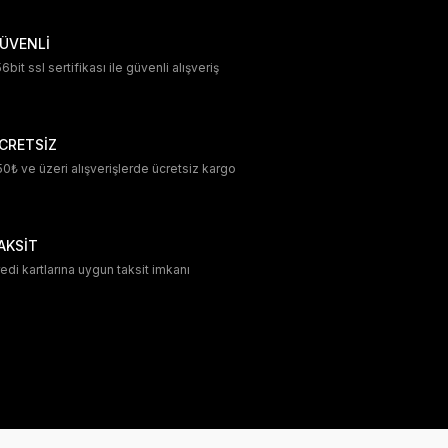
ÜVENLİ
6bit ssl sertifikası ile güvenli alışveriş
CRETSİZ
0₺ ve üzeri alışverişlerde ücretsiz kargo
AKSİT
edi kartlarına uygun taksit imkanı