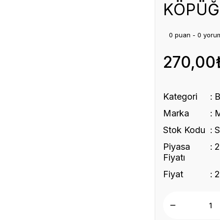
KÖPÜĞ
0 puan - 0 yoru
270,00
Kategori
Marka
Stok Kodu
Piyasa
2
Fiyatı
Fiyat
2