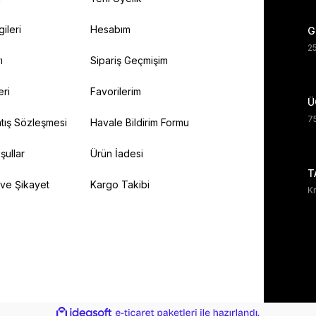
gileri
Hesabım
G
25
ı
Sipariş Geçmişim
eri
Favorilerim
Ü
75
tış Sözleşmesi
Havale Bildirim Formu
şullar
Ürün İadesi
T
 ve Şikayet
Kargo Takibi
Kr
ile
ideasoft
e-