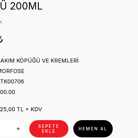
Ü 200ML
m
₺
BAKIM KÖPÜĞÜ VE KREMLERİ
MORFOSE
STK00706
00.00
25,00 TL + KDV
SEPETE
HEMEN AL
EKLE