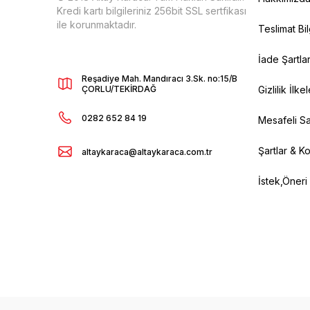
Kredi kartı bilgileriniz 256bit SSL sertfikası
ile korunmaktadır.
Teslimat Bil
İade Şartlar
Reşadiye Mah. Mandıracı 3.Sk. no:15/B
ÇORLU/TEKİRDAĞ
Gizlilik İlkel
0282 652 84 19
Mesafeli Sa
Şartlar & Ko
altaykaraca@altaykaraca.com.tr
İstek,Öneri