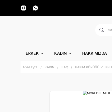
ERKEK
KADIN
HAKKIMIZDA
Anasayfa
KADIN
SAÇ
BAKIM KÖPÜĞÜ VE KRE