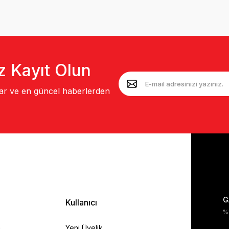
z Kayıt Olun
lar ve en güncel haberlerden
G
Kullanıcı
%1
a
Yeni Üyelik