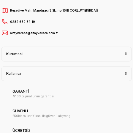
Reşadiye Mah. Mandıracı 3.Sk. no:15/B ÇORLU/TEKİRDAĞ
0282 652 84 19
altaykaraca@altaykaraca.com.tr
Kurumsal
Kullanıcı
GARANTİ
%100 orijinal ürün garantisi
GÜVENLİ
256bit ssl sertifikası ile güvenli alışveriş
ÜCRETSİZ