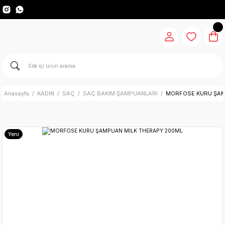
Anasayfa
KADIN
SAÇ
SAÇ BAKIM ŞAMPUANLARI
MORFOSE KURU ŞAM
Yeni