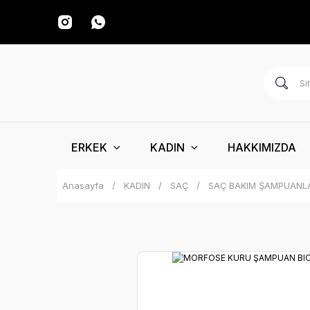
ERKEK
KADIN
HAKKIMIZDA
Anasayfa
KADIN
SAÇ
SAÇ BAKIM ŞAMPUANL