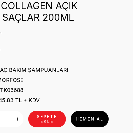
 COLLAGEN AÇIK
 SAÇLAR 200ML
m
₺
SAÇ BAKIM ŞAMPUANLARI
MORFOSE
STK06688
45,83 TL + KDV
SEPETE
HEMEN AL
EKLE