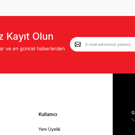
z Kayıt Olun
lar ve en güncel haberlerden
G
Kullanıcı
%1
a
Yeni Üyelik