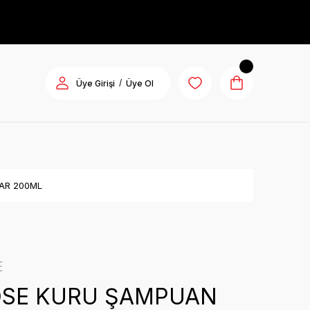
/
Üye Girişi
Üye Ol
LAR 200ML
E
SE KURU ŞAMPUAN