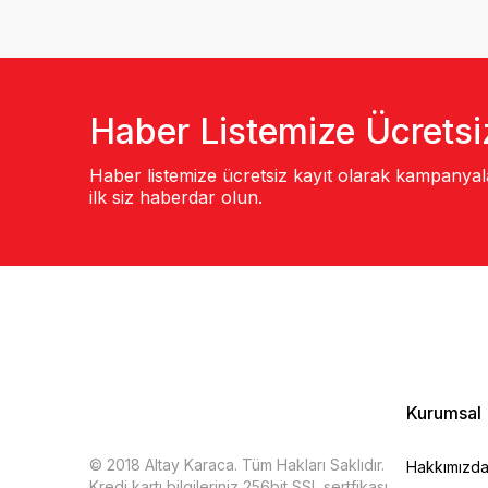
Haber Listemize Ücretsi
Haber listemize ücretsiz kayıt olarak kampanya
ilk siz haberdar olun.
Kurumsal
© 2018 Altay Karaca. Tüm Hakları Saklıdır.
Hakkımızd
Kredi kartı bilgileriniz 256bit SSL sertfikası