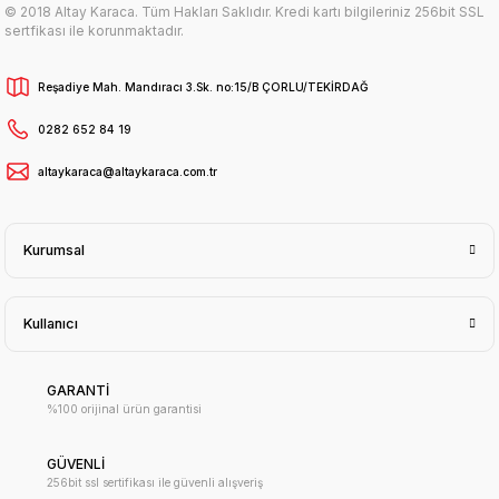
© 2018 Altay Karaca. Tüm Hakları Saklıdır. Kredi kartı bilgileriniz 256bit SSL
sertfikası ile korunmaktadır.
Reşadiye Mah. Mandıracı 3.Sk. no:15/B ÇORLU/TEKİRDAĞ
0282 652 84 19
altaykaraca@altaykaraca.com.tr
Kurumsal
Kullanıcı
GARANTİ
%100 orijinal ürün garantisi
GÜVENLİ
256bit ssl sertifikası ile güvenli alışveriş