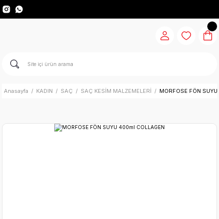
Anasayfa
KADIN
SAÇ
SAÇ KESİM MALZEMELERİ
MORFOSE FÖN SUYU