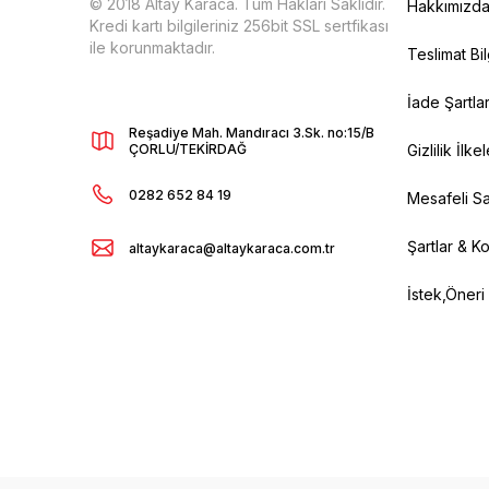
© 2018 Altay Karaca. Tüm Hakları Saklıdır.
Hakkımızd
Kredi kartı bilgileriniz 256bit SSL sertfikası
ile korunmaktadır.
Teslimat Bil
İade Şartlar
Reşadiye Mah. Mandıracı 3.Sk. no:15/B
ÇORLU/TEKİRDAĞ
Gizlilik İlkel
0282 652 84 19
Mesafeli Sa
Şartlar & Ko
altaykaraca@altaykaraca.com.tr
İstek,Öneri