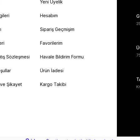
a
Yeni Üyelik
gileri
Hesabım
G
25
ı
Sipariş Geçmişim
eri
Favorilerim
Ü
75
tış Sözleşmesi
Havale Bildirim Formu
şullar
Ürün İadesi
T
 ve Şikayet
Kargo Takibi
Kr