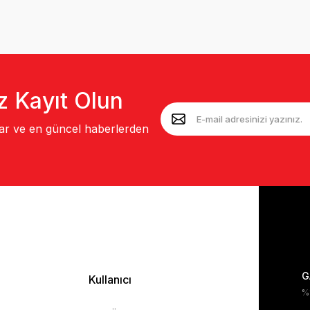
z Kayıt Olun
lar ve en güncel haberlerden
G
Kullanıcı
%1