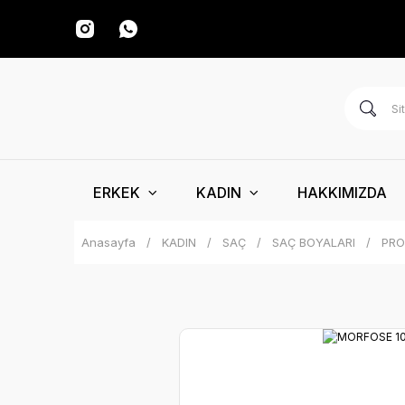
ERKEK
KADIN
HAKKIMIZDA
Anasayfa
KADIN
SAÇ
SAÇ BOYALARI
PRO