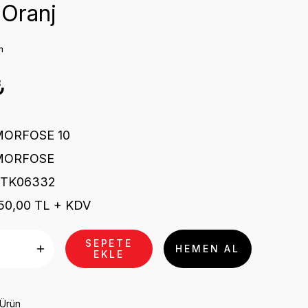
 Oranj
m
₺
MORFOSE 10
MORFOSE
STK06332
50,00 TL + KDV
SEPETE
HEMEN AL
EKLE
 Ürün