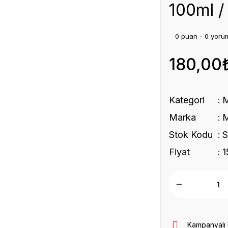
100ml /
0 puan - 0 yoru
180,00
Kategori
Marka
Stok Kodu
Fiyat
1
Kampanyalı