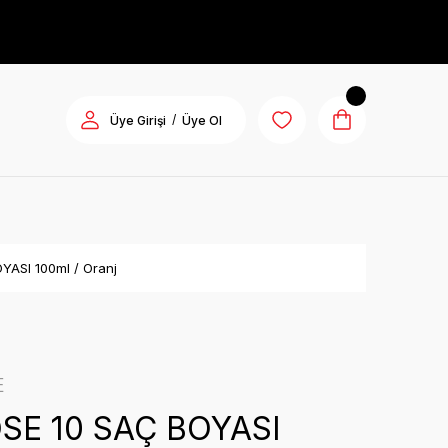
/
Üye Girişi
Üye Ol
ASI 100ml / Oranj
E
E 10 SAÇ BOYASI