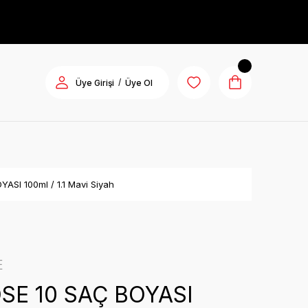
/
Üye Girişi
Üye Ol
SI 100ml / 1.1 Mavi Siyah
E
E 10 SAÇ BOYASI