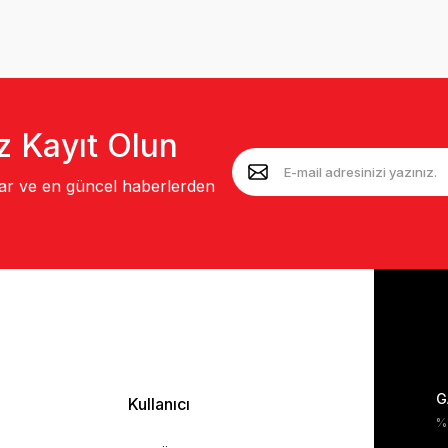
z Kayıt Olun
lar ve en güncel haberlerden
G
Kullanıcı
%1