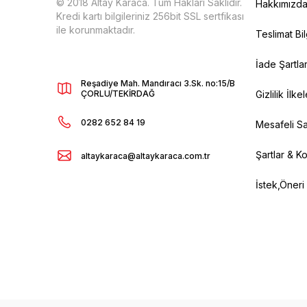
© 2018 Altay Karaca. Tüm Hakları Saklıdır.
Hakkımızd
Kredi kartı bilgileriniz 256bit SSL sertfikası
ile korunmaktadır.
Teslimat Bil
İade Şartlar
Reşadiye Mah. Mandıracı 3.Sk. no:15/B
ÇORLU/TEKİRDAĞ
Gizlilik İlkel
0282 652 84 19
Mesafeli Sa
Şartlar & Ko
altaykaraca@altaykaraca.com.tr
İstek,Öneri