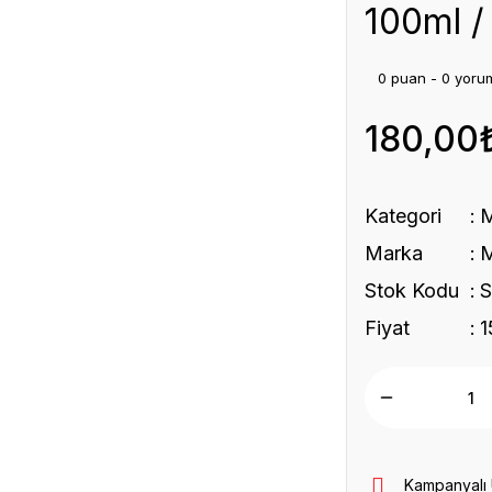
100ml /
0 puan - 0 yoru
180,00
Kategori
Marka
Stok Kodu
Fiyat
1
Kampanyalı