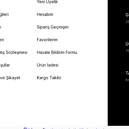
a
Yeni Üyelik
gileri
Hesabım
G
25
ı
Sipariş Geçmişim
eri
Favorilerim
Ü
75
tış Sözleşmesi
Havale Bildirim Formu
şullar
Ürün İadesi
T
 ve Şikayet
Kargo Takibi
Kr