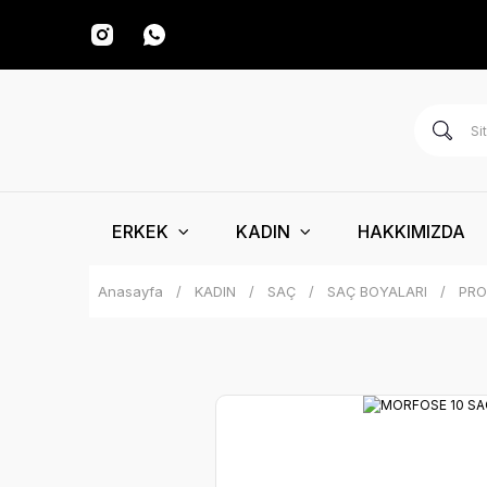
ERKEK
KADIN
HAKKIMIZDA
Anasayfa
KADIN
SAÇ
SAÇ BOYALARI
PRO