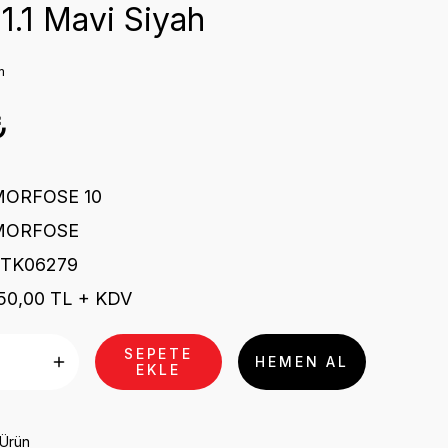
 1.1 Mavi Siyah
m
₺
MORFOSE 10
MORFOSE
STK06279
50,00 TL + KDV
SEPETE
HEMEN AL
EKLE
 Ürün