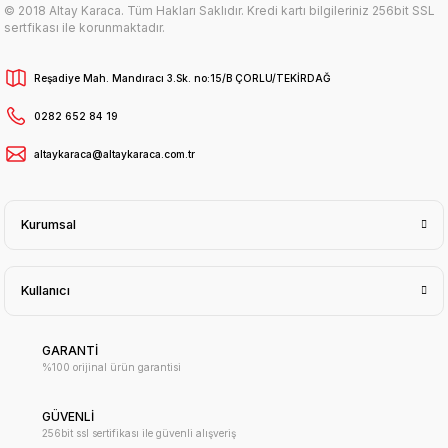
© 2018 Altay Karaca. Tüm Hakları Saklıdır. Kredi kartı bilgileriniz 256bit SSL
sertfikası ile korunmaktadır.
Reşadiye Mah. Mandıracı 3.Sk. no:15/B ÇORLU/TEKİRDAĞ
0282 652 84 19
altaykaraca@altaykaraca.com.tr
Kurumsal
Kullanıcı
GARANTİ
%100 orijinal ürün garantisi
GÜVENLİ
256bit ssl sertifikası ile güvenli alışveriş