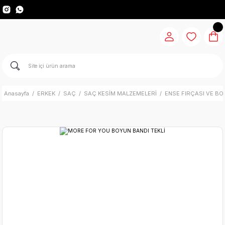
Anasayfa
ERKEK
SAÇ
SAÇ KESİM MALZEMELERİ
ENSE FIRÇASI VE BO