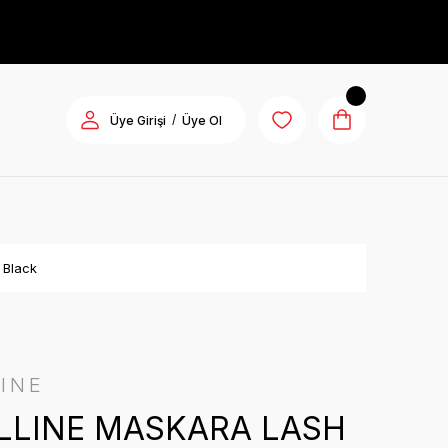
/
Üye Girişi
Üye Ol
 Black
INE
LLINE MASKARA LASH