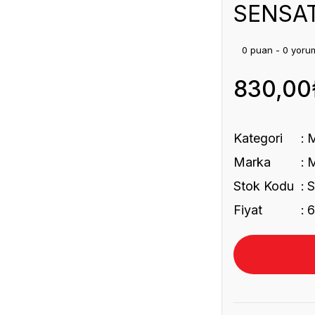
SENSAT
0 puan - 0 yoru
830,00
Kategori
Marka
Stok Kodu
Fiyat
6