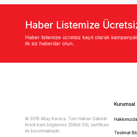
Haber Listemize Ücretsi
Haber listemize ücretsiz kayıt olarak kampanya
ilk siz haberdar olun.
Kurumsal
© 2018 Altay Karaca. Tüm Hakları Saklıdır.
Hakkımızd
Kredi kartı bilgileriniz 256bit SSL sertfikası
ile korunmaktadır.
Teslimat Bil