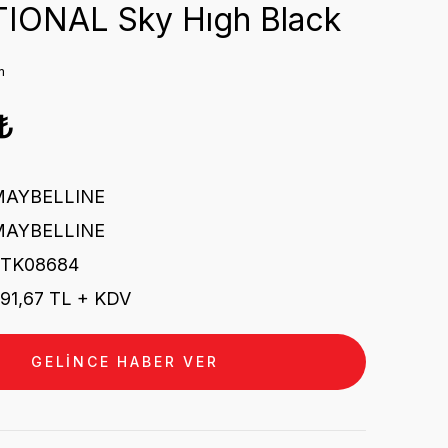
IONAL Sky Hıgh Black
m
₺
MAYBELLINE
MAYBELLINE
STK08684
91,67 TL + KDV
GELİNCE HABER VER