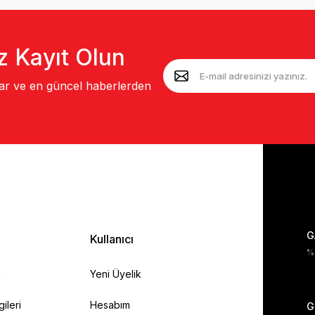
z Kayıt Olun
lar ve en güncel haberlerden
G
Kullanıcı
%1
a
Yeni Üyelik
gileri
Hesabım
G