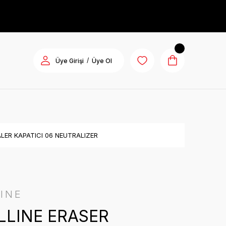
/
Üye Girişi
Üye Ol
LER KAPATICI 06 NEUTRALIZER
INE
LLINE ERASER