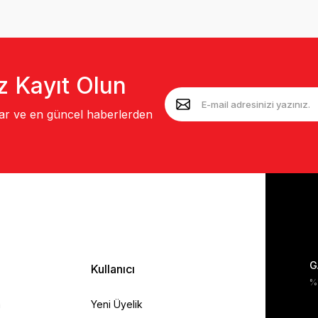
z Kayıt Olun
lar ve en güncel haberlerden
G
Kullanıcı
%1
a
Yeni Üyelik