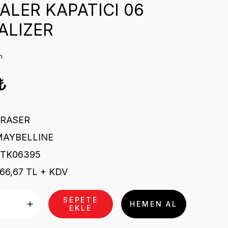
LER KAPATICI 06
ALIZER
m
₺
ERASER
MAYBELLINE
STK06395
66,67 TL + KDV
SEPETE
HEMEN AL
EKLE