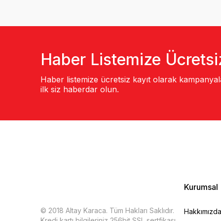
Haber Listemize Ücretsi
Haber listemize ücretsiz kayıt olarak kampanya
ilk siz haberdar olun.
Kurumsal
© 2018 Altay Karaca. Tüm Hakları Saklıdır.
Hakkımızd
Kredi kartı bilgileriniz 256bit SSL sertfikası