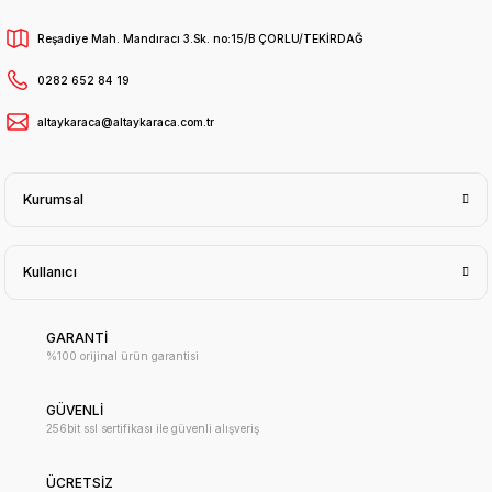
Reşadiye Mah. Mandıracı 3.Sk. no:15/B ÇORLU/TEKİRDAĞ
0282 652 84 19
altaykaraca@altaykaraca.com.tr
Kurumsal
Kullanıcı
GARANTİ
%100 orijinal ürün garantisi
GÜVENLİ
256bit ssl sertifikası ile güvenli alışveriş
ÜCRETSİZ