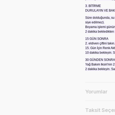
3. BİTİRME
DURULAYIN VE BAK
Süre dolduğunda, su 
siye edilmez).
Boyama işlemi gününde
2 dakika bekledikten 
15 GÜN SONRA
2. eldiven çiftini takın.
15. Gün İçin Renk Akti
10 dakika bekleyin. Sa
30 GÜNDEN SONRA
Yağ Bakım Iksiri'nin 2
2 dakika bekleyin. Saç
Yorumlar
Taksit Seçe