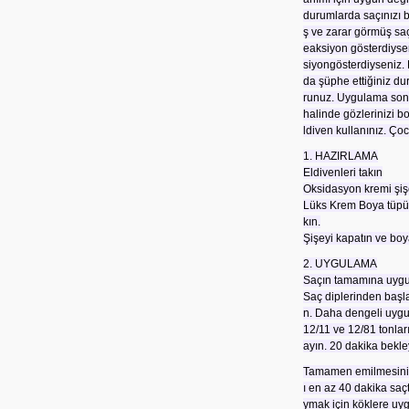
durumlarda saçınızı 
ş ve zarar görmüş saç
eaksiyon gösterdiysen
siyongösterdiyseniz. 
da şüphe ettiğiniz d
runuz. Uygulama sonra
halinde gözlerinizi b
ldiven kullanınız. Ço
1. HAZIRLAMA
Eldivenleri takın
Oksidasyon kremi şişe
Lüks Krem Boya tüpünü
kın.
Şişeyi kapatın ve bo
2. UYGULAMA
Saçın tamamına uygu
Saç diplerinden başl
n. Daha dengeli uygul
12/11 ve 12/81 tonları
ayın. 20 dakika bekle
Tamamen emilmesini s
ı en az 40 dakika saçt
ymak için köklere uyg