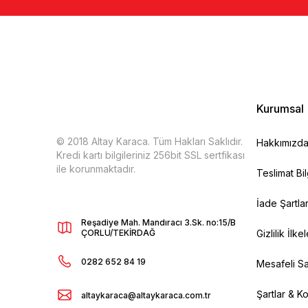
Kurumsal
© 2018 Altay Karaca. Tüm Hakları Saklıdır.
Hakkımızd
Kredi kartı bilgileriniz 256bit SSL sertfikası
ile korunmaktadır.
Teslimat Bil
İade Şartlar
Reşadiye Mah. Mandıracı 3.Sk. no:15/B
ÇORLU/TEKİRDAĞ
Gizlilik İlkel
0282 652 84 19
Mesafeli Sa
Şartlar & Ko
altaykaraca@altaykaraca.com.tr