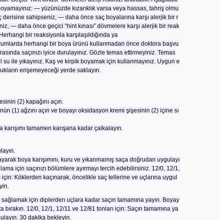
boyamayınız: — yüzünüzde kızarıklık varsa veya hassas, tahriş olmu
 derisine sahipseniz, — daha önce saç boyalarına karşı alerjik bir r
iz, — daha önce geçici “hint kınası” dövmelere karşı alerjik bir reak
Herhangi bir reaksiyonla karşılaşıldığında ya
urumlarda herhangi bir boya ürünü kullanmadan önce doktora başvu
sında saçınızı iyice durulayınız. Gözle temas ettirmeyiniz. Temas
ol su ile yıkayınız. Kaş ve kirpik boyamak için kullanmayınız. Uygun e
cukların erişemeyeceği yerde saklayın.
sinin (2) kapağını açın.
n (1) ağzını açın ve boyayı oksidasyon kremi şişesinin (2) içine sı
ya karışımı tamamen karışana kadar çalkalayın.
layın.
ayarak boya karışımını, kuru ve yıkanmamış saça doğrudan uygulayı
ama için saçınızı bölümlere ayırmayı tercih edebilirsiniz. 12/0, 12/1,
 için: Köklerden kaçınarak, öncelikle saç tellerine ve uçlarına uygul
yin.
ağlamak için diplerden uçlara kadar saçın tamamına yayın. Boyay
a bırakın. 12/0, 12/1, 12/11 ve 12/81 tonları için: Saçın tamamına ya
ulayın. 30 dakika bekleyin.