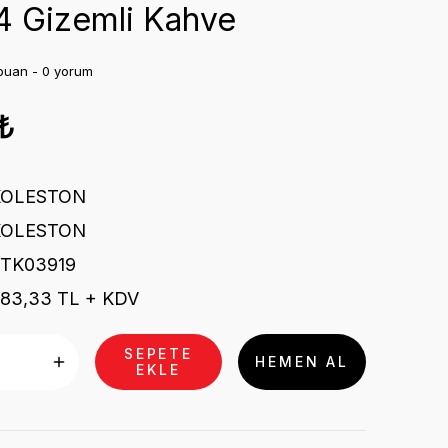
4 Gizemli Kahve
puan - 0 yorum
₺
KOLESTON
KOLESTON
TK03919
83,33 TL + KDV
SEPETE
HEMEN AL
EKLE