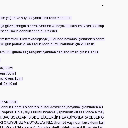
ile yoğun ve suya dayanıklı bir renk elde edin.
ça güzel, zengin bir renk vermek ve beyazları kusursuz şekilde kap
tleri, saçın derinliklerine nüfuz eder.
kım Kremleri: Plex teknolojisiyle, 1. günde boyama işleminden sonra
 30 gün parlaklığı ve sağlıklı görünümü korumak için kullanılır.
Krem: 15. günde saç renginizi yeniden canlandırmak için kullanılır.
:
a, 50 ml
emi, 50 ml
rici Krem, 15 ml
ri, 2x 10 ml
UYARILARI:
erini kullanmış olsanız bile, her defasında, boyama işleminden 48
tini yapınız. Dolayısıyla ürünü boyama yapmadan 48 saat önce almay
KKAT: SAÇ BOYALARI ŞİDDETLİ ALERJİK REAKSİYONLARA SEBEP O
RI OKUYUNUZ VE UYGULAYINIZ. Ürün 16 yaşından küçüklerin kull
ir. Geçici “hint kınası” dövmeler alerji riskinizi arttırabilir. Aşağıdaki