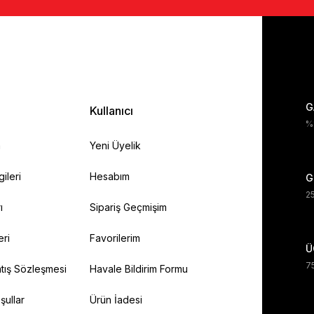
G
Kullanıcı
%1
a
Yeni Üyelik
gileri
Hesabım
G
25
ı
Sipariş Geçmişim
eri
Favorilerim
Ü
75
tış Sözleşmesi
Havale Bildirim Formu
şullar
Ürün İadesi