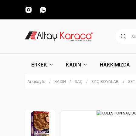
ERKEK
KADIN
HAKKIMIZDA
Anasayfa
KADIN
SAÇ
SAÇ BOYALARI
SET