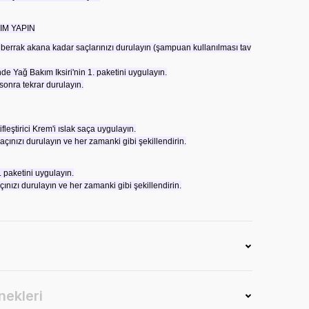
IM YAPIN
berrak akana kadar saçlarınızı durulayın (şampuan kullanılması tav
 Yağ Bakım Iksiri'nin 1. paketini uygulayın.
sonra tekrar durulayın.
fleştirici Krem'i ıslak saça uygulayın.
çınızı durulayın ve her zamanki gibi şekillendirin.
. paketini uygulayın.
ınızı durulayın ve her zamanki gibi şekillendirin.
nekleri