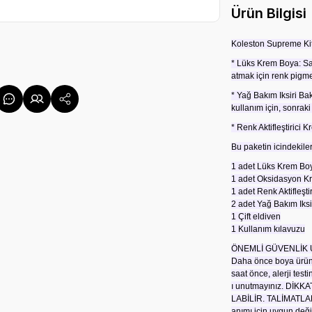
Ürün Bilgisi
Koleston Supreme Kit 
* Lüks Krem Boya: Sa
atmak için renk pigmen
* Yağ Bakım Iksiri Ba
kullanım için, sonraki
* Renk Aktifleştirici 
Bu paketin icindekiler
1 adet Lüks Krem Boy
1 adet Oksidasyon Kr
1 adet Renk Aktifleşti
2 adet Yağ Bakım Iksi
1 Çift eldiven
1 Kullanım kılavuzu
ÖNEMLİ GÜVENLİK 
Daha önce boya ürünl
saat önce, alerji tes
ı unutmayınız. Dİ
LABİLİR. TALİMATLA
anımı için uygun değild