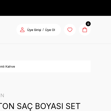
0
/
Üye Girişi
Üye Ol
mli Kahve
ON
ON SAÇ BOYASI SET