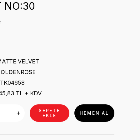
 NO:30
m
₺
MATTE VELVET
GOLDENROSE
STK04658
45,83 TL + KDV
SEPETE
HEMEN AL
EKLE