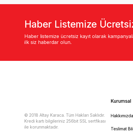
Haber Listemize Ücretsi
Haber listemize ücretsiz kayıt olarak kampanya
ilk siz haberdar olun.
Kurumsal
© 2018 Altay Karaca. Tüm Hakları Saklıdır.
Hakkımızd
Kredi kartı bilgileriniz 256bit SSL sertfikası
ile korunmaktadır.
Teslimat Bil