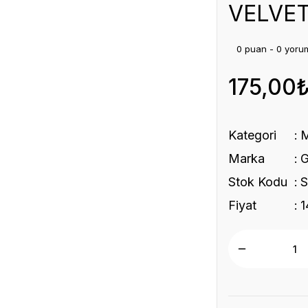
VELVET
0 puan - 0 yoru
175,00
Kategori
Marka
Stok Kodu
Fiyat
1