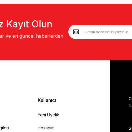
z Kayıt Olun
lar ve en güncel haberlerden
G
Kullanıcı
%1
a
Yeni Üyelik
gileri
Hesabım
G