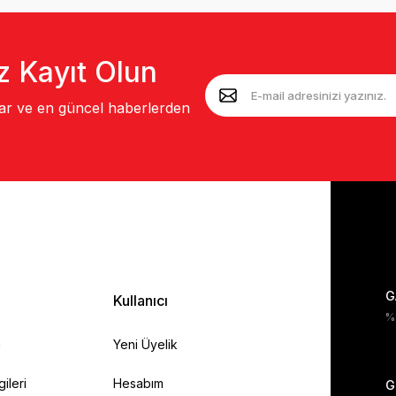
z Kayıt Olun
lar ve en güncel haberlerden
G
Kullanıcı
%1
a
Yeni Üyelik
gileri
Hesabım
G