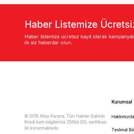
Haber Listemize Ücretsi
Haber listemize ücretsiz kayıt olarak kampanya
ilk siz haberdar olun.
Kurumsal
© 2018 Altay Karaca. Tüm Hakları Saklıdır.
Hakkımızd
Kredi kartı bilgileriniz 256bit SSL sertfikası
ile korunmaktadır.
Teslimat Bil