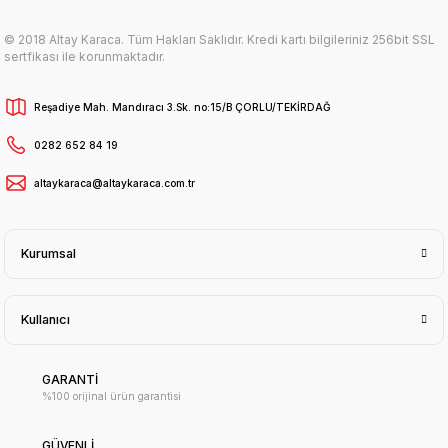
© 2018 Altay Karaca. Tüm Hakları Saklıdır. Kredi kartı bilgileriniz 256bit SSL
sertfikası ile korunmaktadır.
Reşadiye Mah. Mandıracı 3.Sk. no:15/B ÇORLU/TEKİRDAĞ
0282 652 84 19
altaykaraca@altaykaraca.com.tr
Kurumsal
Kullanıcı
GARANTİ
%100 orijinal ürün garantisi
GÜVENLİ