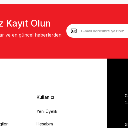
z Kayıt Olun
lar ve en güncel haberlerden
G
Kullanıcı
%1
a
Yeni Üyelik
gileri
Hesabım
G