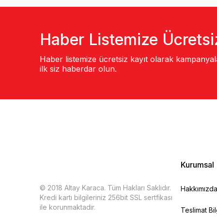
Haber Listemize Ücretsi
Haber listemize ücretsiz kayıt olarak kampanya
ilk siz haberdar olun.
Kurumsal
© 2018 Altay Karaca. Tüm Hakları Saklıdır.
Hakkımızd
Kredi kartı bilgileriniz 256bit SSL sertfikası
ile korunmaktadır.
Teslimat Bil