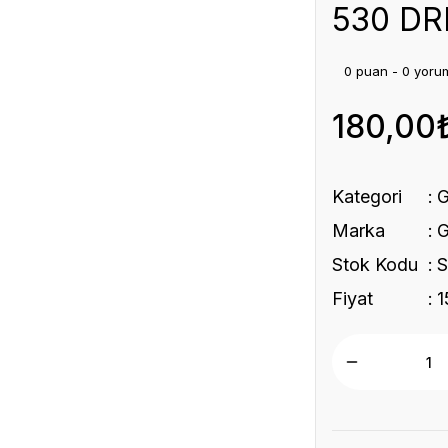
530 DR
0 puan - 0 yoru
180,00
Kategori
Marka
Stok Kodu
Fiyat
1