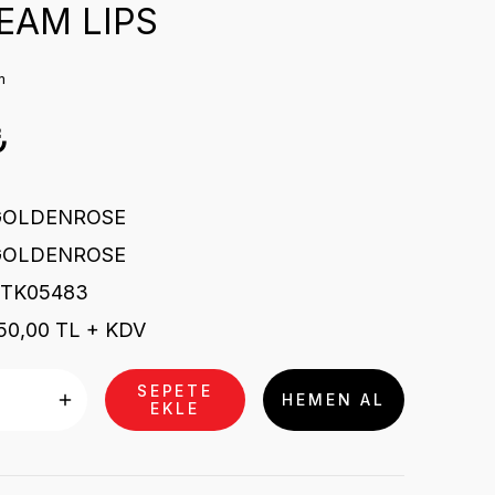
EAM LIPS
m
₺
GOLDENROSE
GOLDENROSE
STK05483
50,00 TL + KDV
SEPETE
HEMEN AL
EKLE