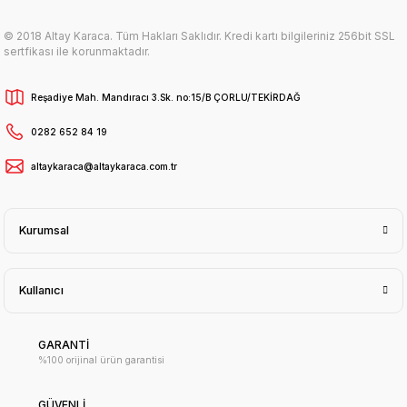
© 2018 Altay Karaca. Tüm Hakları Saklıdır. Kredi kartı bilgileriniz 256bit SSL
sertfikası ile korunmaktadır.
Reşadiye Mah. Mandıracı 3.Sk. no:15/B ÇORLU/TEKİRDAĞ
0282 652 84 19
altaykaraca@altaykaraca.com.tr
Kurumsal
Kullanıcı
GARANTİ
%100 orijinal ürün garantisi
GÜVENLİ