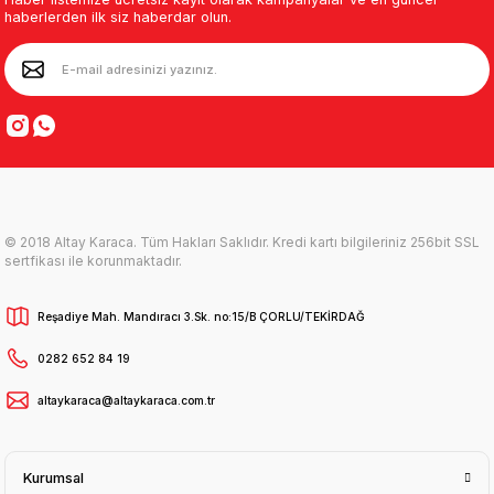
haberlerden ilk siz haberdar olun.
© 2018 Altay Karaca. Tüm Hakları Saklıdır. Kredi kartı bilgileriniz 256bit SSL
sertfikası ile korunmaktadır.
Reşadiye Mah. Mandıracı 3.Sk. no:15/B ÇORLU/TEKİRDAĞ
0282 652 84 19
altaykaraca@altaykaraca.com.tr
Kurumsal