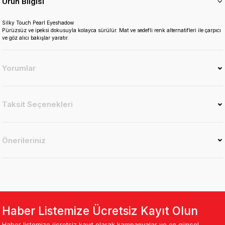
Ürün Bilgisi
Silky Touch Pearl Eyeshadow
Pürüzsüz ve ipeksi dokusuyla kolayca sürülür. Mat ve sedefli renk alternatifleri ile çarpıcı
ve göz alıcı bakışlar yaratır.
Yorumlar
Taksit Seçenekleri
Önerileriniz
Haber Listemize Ücretsiz Kayıt Olun
Haber listemize ücretsiz kayıt olarak kampanyalar ve en güncel