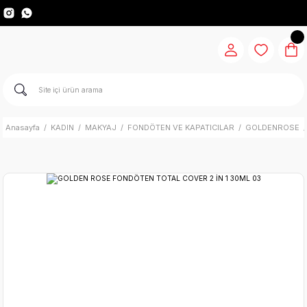
Anasayfa
KADIN
MAKYAJ
FONDÖTEN VE KAPATICILAR
GOLDENROSE