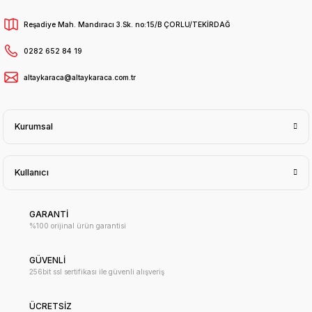
Reşadiye Mah. Mandıracı 3.Sk. no:15/B ÇORLU/TEKİRDAĞ
0282 652 84 19
altaykaraca@altaykaraca.com.tr
Kurumsal
Kullanıcı
GARANTİ
%100 orijinal ürün garantisi
GÜVENLİ
256bit ssl sertifikası ile güvenli alışveriş
ÜCRETSİZ