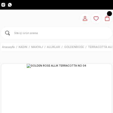
Anasayfa
KADIN
MAKYAJ
ALLIKLAR
GOLDENROSE
TERRACOTTA ALL