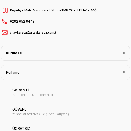
Reşadiye Mah. Mandıracı 3.Sk. no:15/B ÇORLU/TEKİRDAĞ
0282 652 84 19
altaykaraca@altaykaraca.com.tr
Kurumsal
Kullanıcı
GARANTİ
%100 orijinal ürün garantisi
GÜVENLİ
256bit ssl sertifikası ile güvenli alışveriş
ÜCRETSİZ