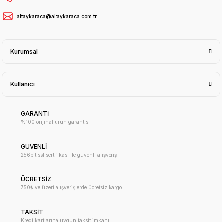
altaykaraca@altaykaraca.com.tr
Kurumsal
Kullanıcı
GARANTİ
%100 orijinal ürün garantisi
GÜVENLİ
256bit ssl sertifikası ile güvenli alışveriş
ÜCRETSİZ
750₺ ve üzeri alışverişlerde ücretsiz kargo
TAKSİT
Kredi kartlarına uygun taksit imkanı