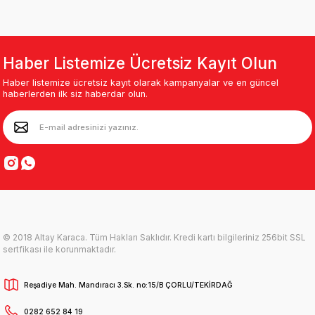
Haber Listemize Ücretsiz Kayıt Olun
Haber listemize ücretsiz kayıt olarak kampanyalar ve en güncel
haberlerden ilk siz haberdar olun.
© 2018 Altay Karaca. Tüm Hakları Saklıdır. Kredi kartı bilgileriniz 256bit SSL
sertfikası ile korunmaktadır.
Reşadiye Mah. Mandıracı 3.Sk. no:15/B ÇORLU/TEKİRDAĞ
0282 652 84 19