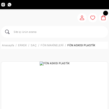
Anasayfa
ERKEK
SAÇ
FÖN MAKİNELERİ
FÖN ASKISI PLASTİK