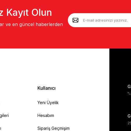
z Kayıt Olun
lar ve en güncel haberlerden
G
Kullanıcı
%1
a
Yeni Üyelik
gileri
Hesabım
G
25
ı
Sipariş Geçmişim