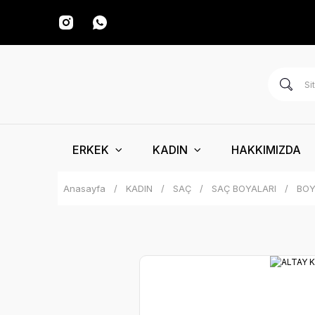
ERKEK
KADIN
HAKKIMIZDA
Anasayfa
KADIN
SAÇ
SAÇ BOYALARI
BOY