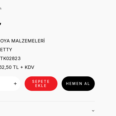
m
₺
BOYA MALZEMELERİ
LETTY
STK02823
62,50 TL + KDV
SEPETE
HEMEN AL
EKLE