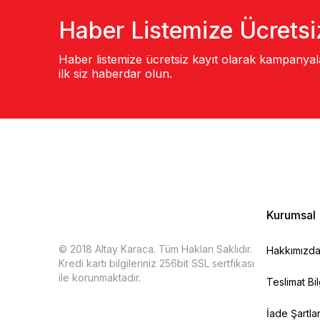
Haber Listemize Ücretsi
Haber listemize ücretsiz kayıt olarak kampanya
ilk siz haberdar olun.
Kurumsal
© 2018 Altay Karaca. Tüm Hakları Saklıdır.
Hakkımızd
Kredi kartı bilgileriniz 256bit SSL sertfikası
ile korunmaktadır.
Teslimat Bil
İade Şartlar