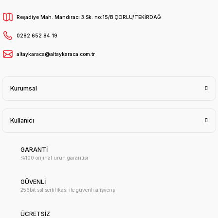
Reşadiye Mah. Mandıracı 3.Sk. no:15/B ÇORLU/TEKİRDAĞ
0282 652 84 19
altaykaraca@altaykaraca.com.tr
Kurumsal
Kullanıcı
GARANTİ
%100 orijinal ürün garantisi
GÜVENLİ
256bit ssl sertifikası ile güvenli alışveriş
ÜCRETSİZ