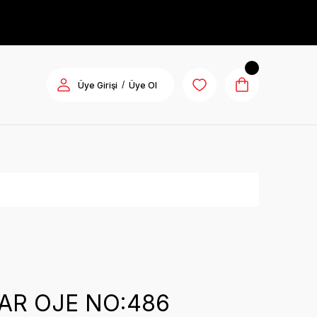
/
Üye Girişi
Üye Ol
R
AR OJE NO:486