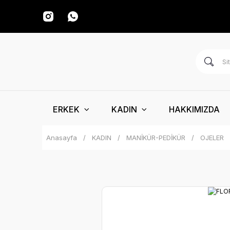
ERKEK
KADIN
HAKKIMIZDA
Anasayfa
KADIN
MANİKÜR-PEDİKÜR
OJELER