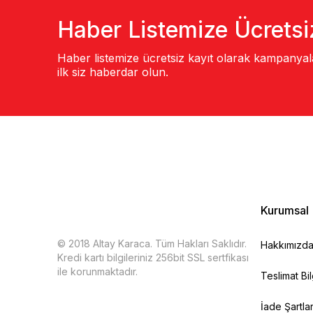
Haber Listemize Ücretsi
Haber listemize ücretsiz kayıt olarak kampanya
ilk siz haberdar olun.
Kurumsal
© 2018 Altay Karaca. Tüm Hakları Saklıdır.
Hakkımızd
Kredi kartı bilgileriniz 256bit SSL sertfikası
ile korunmaktadır.
Teslimat Bil
İade Şartlar