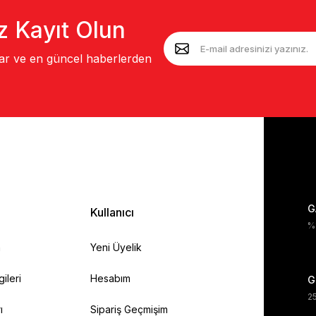
z Kayıt Olun
lar ve en güncel haberlerden
G
Kullanıcı
%1
a
Yeni Üyelik
gileri
Hesabım
G
25
ı
Sipariş Geçmişim