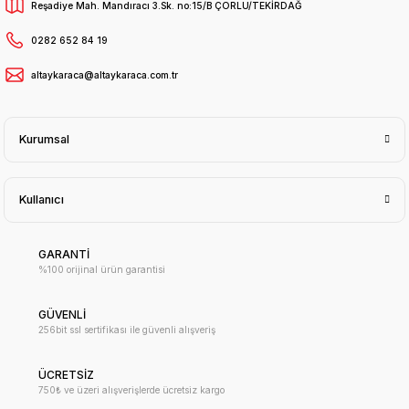
Reşadiye Mah. Mandıracı 3.Sk. no:15/B ÇORLU/TEKİRDAĞ
0282 652 84 19
altaykaraca@altaykaraca.com.tr
Kurumsal
Kullanıcı
GARANTİ
%100 orijinal ürün garantisi
GÜVENLİ
256bit ssl sertifikası ile güvenli alışveriş
ÜCRETSİZ
750₺ ve üzeri alışverişlerde ücretsiz kargo