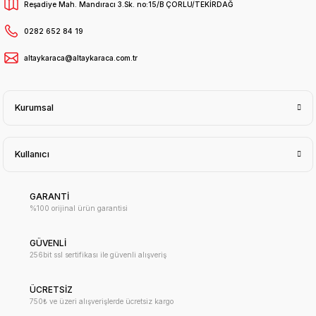
Reşadiye Mah. Mandıracı 3.Sk. no:15/B ÇORLU/TEKİRDAĞ
0282 652 84 19
altaykaraca@altaykaraca.com.tr
Kurumsal
Kullanıcı
GARANTİ
%100 orijinal ürün garantisi
GÜVENLİ
256bit ssl sertifikası ile güvenli alışveriş
ÜCRETSİZ
750₺ ve üzeri alışverişlerde ücretsiz kargo