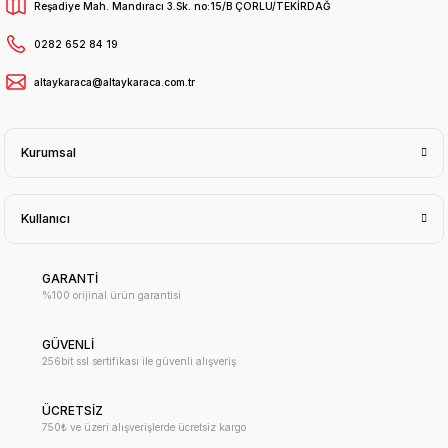
Reşadiye Mah. Mandıracı 3.Sk. no:15/B ÇORLU/TEKİRDAĞ
0282 652 84 19
altaykaraca@altaykaraca.com.tr
Kurumsal
Kullanıcı
GARANTİ
%100 orijinal ürün garantisi
GÜVENLİ
256bit ssl sertifikası ile güvenli alışveriş
ÜCRETSİZ
750₺ ve üzeri alışverişlerde ücretsiz kargo