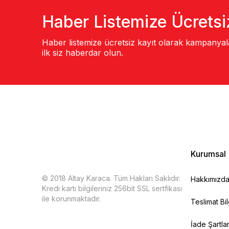
Haber Listemize Ücretsi
Haber listemize ücretsiz kayıt olarak kampanya
ilk siz haberdar olun.
Kurumsal
© 2018 Altay Karaca. Tüm Hakları Saklıdır.
Hakkımızd
Kredi kartı bilgileriniz 256bit SSL sertfikası
ile korunmaktadır.
Teslimat Bil
İade Şartlar