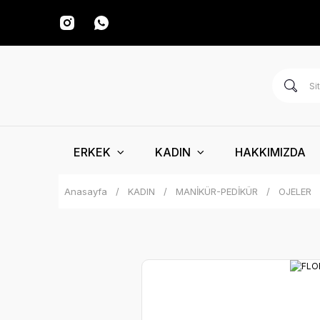
ERKEK
KADIN
HAKKIMIZDA
Anasayfa
KADIN
MANİKÜR-PEDİKÜR
OJELER