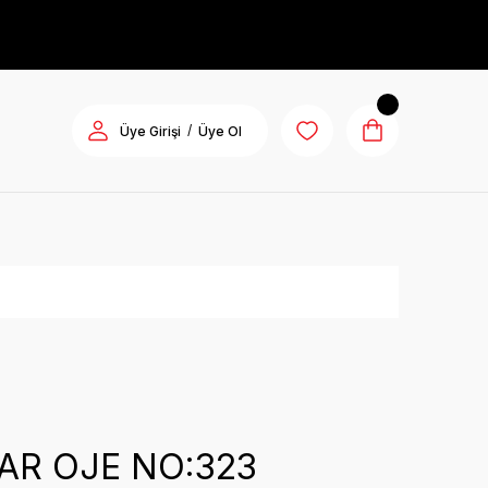
/
Üye Girişi
Üye Ol
R
AR OJE NO:323