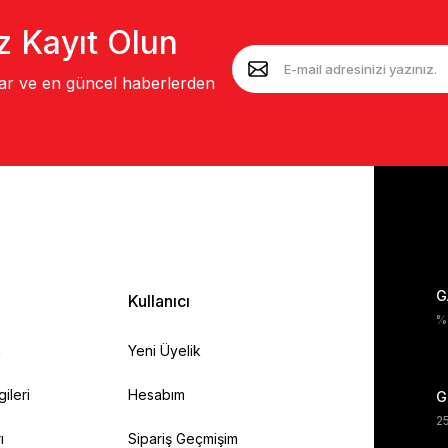
z Kayıt Olun
lar ve en güncel haberlerden
G
Kullanıcı
%1
a
Yeni Üyelik
gileri
Hesabım
G
25
ı
Sipariş Geçmişim