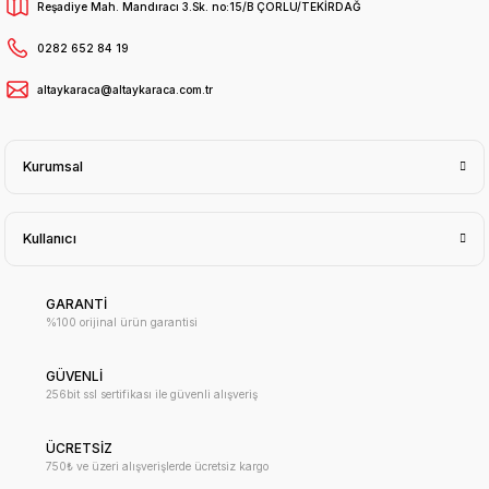
Reşadiye Mah. Mandıracı 3.Sk. no:15/B ÇORLU/TEKİRDAĞ
0282 652 84 19
altaykaraca@altaykaraca.com.tr
Kurumsal
Kullanıcı
GARANTİ
%100 orijinal ürün garantisi
GÜVENLİ
256bit ssl sertifikası ile güvenli alışveriş
ÜCRETSİZ
750₺ ve üzeri alışverişlerde ücretsiz kargo