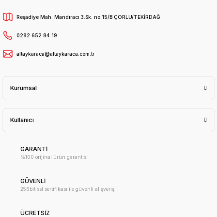
Reşadiye Mah. Mandıracı 3.Sk. no:15/B ÇORLU/TEKİRDAĞ
0282 652 84 19
altaykaraca@altaykaraca.com.tr
Kurumsal
Kullanıcı
GARANTİ
%100 orijinal ürün garantisi
GÜVENLİ
256bit ssl sertifikası ile güvenli alışveriş
ÜCRETSİZ