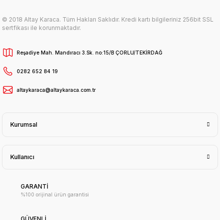
© 2018 Altay Karaca. Tüm Hakları Saklıdır. Kredi kartı bilgileriniz 256bit SSL
sertfikası ile korunmaktadır.
Reşadiye Mah. Mandıracı 3.Sk. no:15/B ÇORLU/TEKİRDAĞ
0282 652 84 19
altaykaraca@altaykaraca.com.tr
Kurumsal
Kullanıcı
GARANTİ
%100 orijinal ürün garantisi
GÜVENLİ