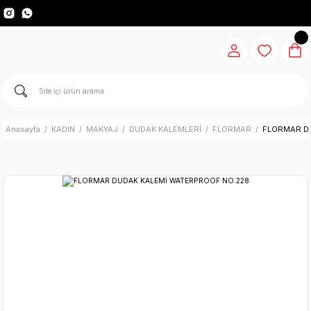
Anasayfa
KADIN
MAKYAJ
DUDAK KALEMLERİ
FLORMAR
FLORMAR D