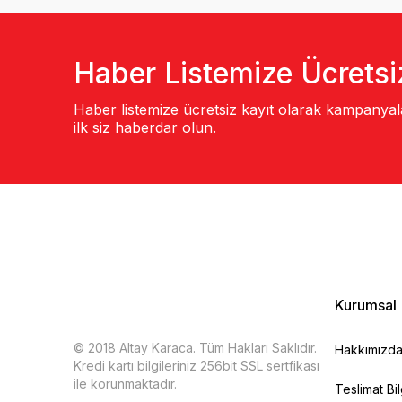
Haber Listemize Ücretsi
Haber listemize ücretsiz kayıt olarak kampanya
ilk siz haberdar olun.
Kurumsal
© 2018 Altay Karaca. Tüm Hakları Saklıdır.
Hakkımızd
Kredi kartı bilgileriniz 256bit SSL sertfikası
ile korunmaktadır.
Teslimat Bil