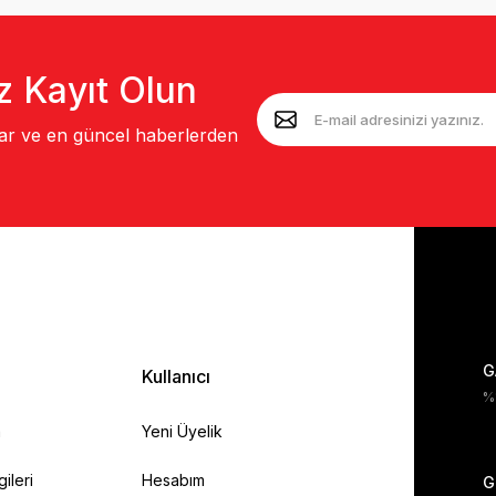
z Kayıt Olun
lar ve en güncel haberlerden
G
Kullanıcı
%1
a
Yeni Üyelik
gileri
Hesabım
G