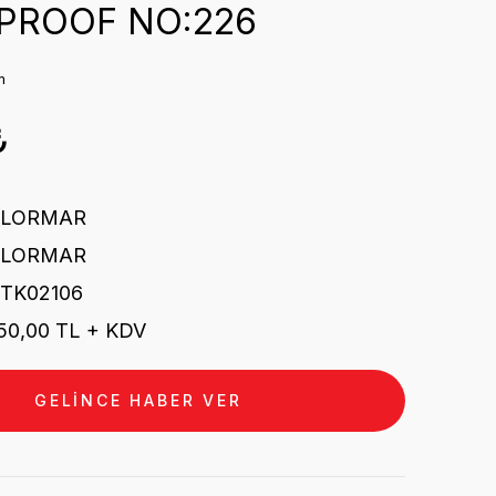
PROOF NO:226
m
₺
FLORMAR
FLORMAR
TK02106
50,00 TL + KDV
GELİNCE HABER VER