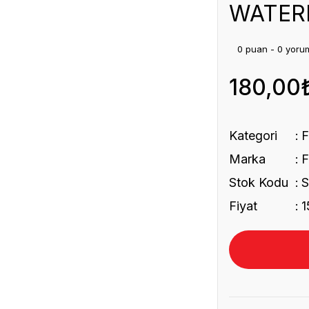
WATER
0 puan - 0 yoru
180,00
Kategori
Marka
Stok Kodu
S
Fiyat
1