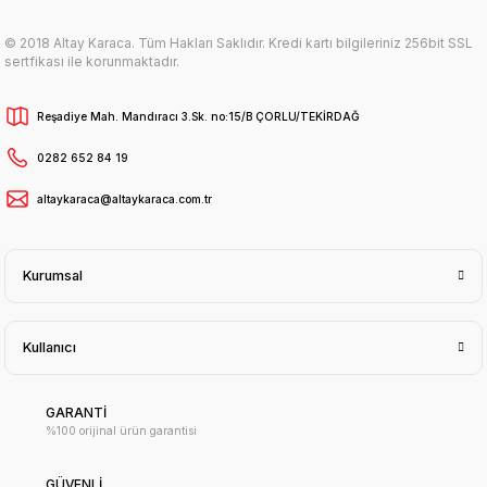
© 2018 Altay Karaca. Tüm Hakları Saklıdır. Kredi kartı bilgileriniz 256bit SSL
sertfikası ile korunmaktadır.
Reşadiye Mah. Mandıracı 3.Sk. no:15/B ÇORLU/TEKİRDAĞ
0282 652 84 19
altaykaraca@altaykaraca.com.tr
Kurumsal
Kullanıcı
GARANTİ
%100 orijinal ürün garantisi
GÜVENLİ