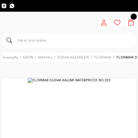
Anasayfa
KADIN
MAKYAJ
DUDAK KALEMLERİ
FLORMAR
FLORMAR D