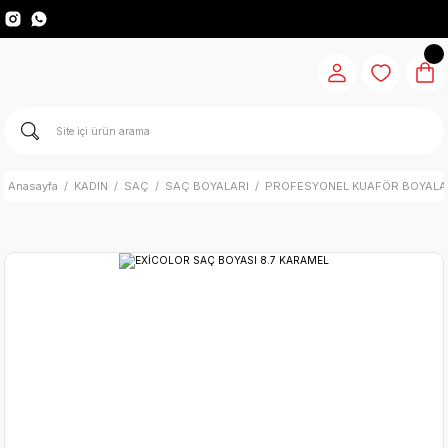
Anasayfa
KADIN
SAÇ
SAÇ BOYALARI
PROFESYONEL KUAFÖR BOYALA