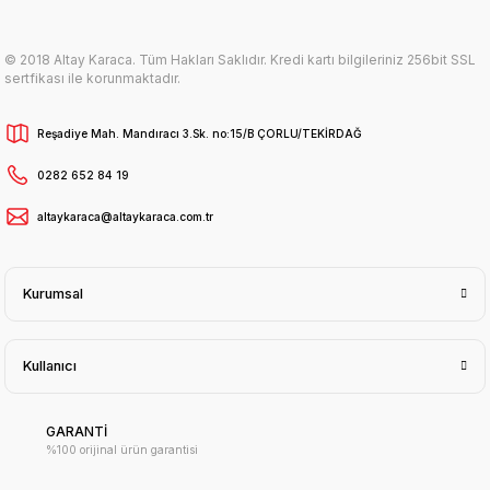
© 2018 Altay Karaca. Tüm Hakları Saklıdır. Kredi kartı bilgileriniz 256bit SSL
sertfikası ile korunmaktadır.
Reşadiye Mah. Mandıracı 3.Sk. no:15/B ÇORLU/TEKİRDAĞ
0282 652 84 19
altaykaraca@altaykaraca.com.tr
Kurumsal
Kullanıcı
GARANTİ
%100 orijinal ürün garantisi