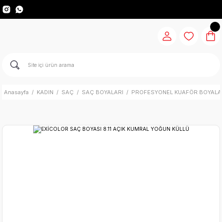
Anasayfa
KADIN
SAÇ
SAÇ BOYALARI
PROFESYONEL KUAFÖR BOYALA