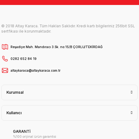
© 2018 Altay Karaca. Tüm Hakları Saklıdır. Kredi kartı bilgileriniz 256bit SSL
sertfikası ile korunmaktadır.
Reşadiye Mah. Mandıracı 3.Sk. no:15/B ÇORLU/TEKİRDAĞ
0282 652 84 19
altaykaraca@altaykaraca.com.tr
Kurumsal
Kullanıcı
GARANTİ
%100 orijinal ürün garantisi