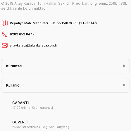
© 2018 Altay Karaca. Tüm Hakları Saklıdır. Kredi kartı bilgileriniz 256bit SSL
sertfikası ile korunmaktadır.
Reşadiye Mah. Mandıracı 3.Sk. no:15/B ÇORLU/TEKİRDAĞ
0282 652 84 19
altaykaraca@altaykaraca.com.tr
Kurumsal
Kullanıcı
GARANTİ
%100 orijinal ürün garantisi
GÜVENLİ
256bit ssl sertifikası ile güvenli alışveriş