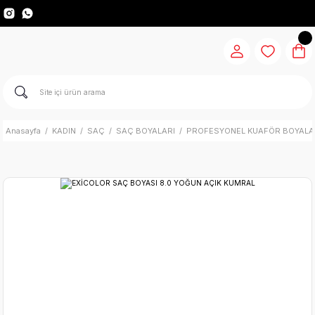
Anasayfa
KADIN
SAÇ
SAÇ BOYALARI
PROFESYONEL KUAFÖR BOYALA